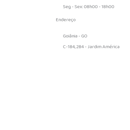
Seg - Sex: 08h00 - 18h00
Endereço
Goiânia - GO
C-184, 284 - Jardim América
I
L
n
i
s
n
t
k
a
e
g
d
r
i
a
n
m